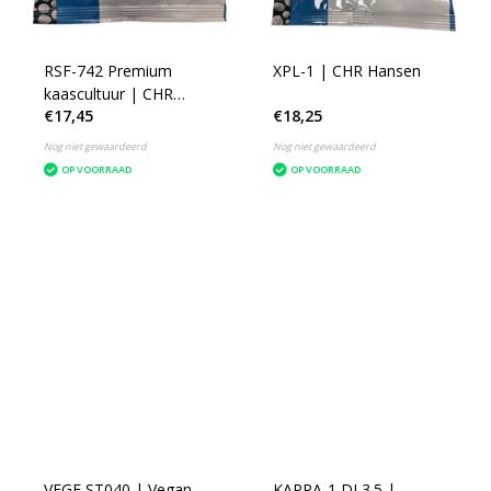
RSF-742 Premium
XPL-1 | CHR Hansen
kaascultuur | CHR
€17,45
€18,25
Hansen
Nog niet gewaardeerd
Nog niet gewaardeerd
OP VOORRAAD
OP VOORRAAD
VEGE ST040 | Vegan
KAPPA-1 DL3.5 |