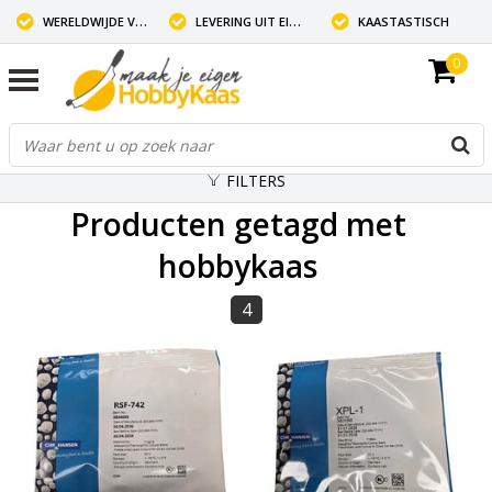
WERELDWIJDE VERZENDING
LEVERING UIT EIGEN VOORRAAD
KAASTASTISCH
0
FILTERS
Producten getagd met
hobbykaas
4