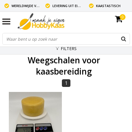
WERELDWIJDE VERZENDING
LEVERING UIT EIGEN VOORRAAD
KAASTASTISCH
0
FILTERS
Weegschalen voor
kaasbereiding
1