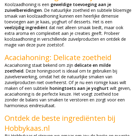
Koolzaadhoning is een
geweldige toevoeging aan je
zuivelbereidingen
. De natuurlijke zoetheid en subtiele bloemige
smaak van koolzaadhoning kunnen een heerlijke dimensie
toevoegen aan je kaas, yoghurt of desserts. Het is een
veelzijdig ingrediënt
dat niet alleen smaak biedt, maar ook
extra aroma en complexiteit aan je creaties geeft. Probeer
koolzaadhoning in verschillende zuivelproducten en ontdek de
magie van deze pure zoetstof.
Acaciahoning: Delicate zoetheid
Acaciahoning staat bekend om zijn
delicate en milde
zoetheid
. Deze honingsoort is ideaal om te gebruiken bij
zuivelverwerking, omdat het de natuurlijke smaken van
zuivelproducten niet overheerst. Of je nu een romige kaas wilt
maken of een subtiele
honingtoets aan je yoghurt
wilt geven,
acaciahoning is de perfecte keuze. Het voegt zoetheid toe
zonder de balans van smaken te verstoren en zorgt voor een
harmonieus eindresultaat.
Ontdek de beste ingrediënten bij
Hobbykaas.nl
Bij Hobbykaas.nl streven we ernaar om jou de beste en puurste