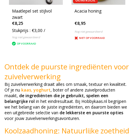
Uitverkocht
Maatlepel set stijlvol
Acacia honing
zwart
€8,25
€8,95
Stukprijs : €3,00 /
Nog niet gewaardeerd
Nog niet gewaardeerd
NIET OP VOORRAAD
OP VOORRAAD
Ontdek de puurste ingrediënten voor
zuivelverwerking
Bij zuivelverwerking draait alles om smaak, textuur en kwaliteit.
Of je nu
kaas
,
yoghurt
, boter of andere zuivelproducten
maakt,
de ingrediënten die je gebruikt, spelen een
belangrijke rol
in het eindresultaat. Bij Hobbykaas.nl begrijpen
we het belang van de juiste ingrediënten, en daarom bieden we
een uitgebreide selectie van
de lekkerste en puurste opties
voor jouw zuivelverwerkingsavonturen.
Koolzaadhoning: Natuurlijke zoetheid