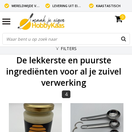
WERELDWIJDE VERZENDING
LEVERING UIT EIGEN VOORRAAD
KAASTASTISCH
0
FILTERS
De lekkerste en puurste
ingrediënten voor al je zuivel
verwerking
4