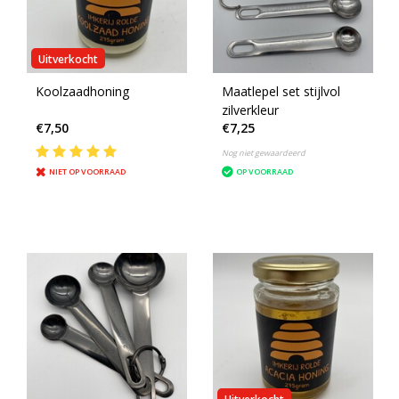
Uitverkocht
Koolzaadhoning
Maatlepel set stijlvol
zilverkleur
€7,50
€7,25
Nog niet gewaardeerd
NIET OP VOORRAAD
OP VOORRAAD