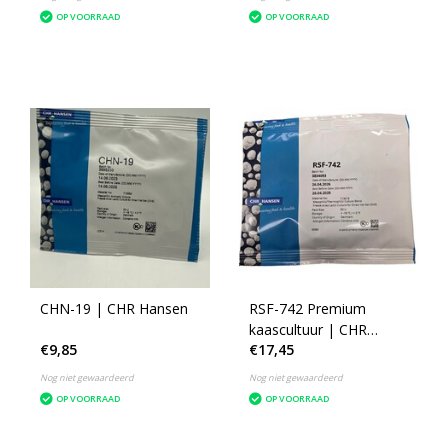
OP VOORRAAD
OP VOORRAAD
CHN-19 | CHR Hansen
RSF-742 Premium
kaascultuur | CHR
€9,85
€17,45
Hansen
Nog niet gewaardeerd
Nog niet gewaardeerd
OP VOORRAAD
OP VOORRAAD