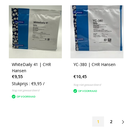
WhiteDaily 41 | CHR
YC-380 | CHR Hansen
Hansen
€9,55
€10,45
Stukprijs : €9,95 /
Nog niet gewaardeerd
Nog niet gewaardeerd
OP VOORRAAD
OP VOORRAAD
1
2