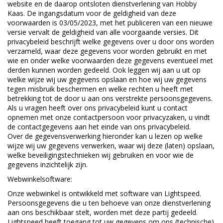
website en de daarop ontsloten dienstverlening van Hobby
Kaas. De ingangsdatum voor de geldigheid van deze
voorwaarden is 03/05/2023, met het publiceren van een nieuwe
versie vervalt de geldigheid van alle voorgaande versies. Dit
privacybeleid beschrijft welke gegevens over u door ons worden
verzameld, waar deze gegevens voor worden gebruikt en met
wie en onder welke voorwaarden deze gegevens eventueel met
derden kunnen worden gedeeld. Ook leggen wij aan u uit op
welke wijze wij uw gegevens opslaan en hoe wij uw gegevens
tegen misbruik beschermen en welke rechten u heeft met
betrekking tot de door u aan ons verstrekte persoonsgegevens.
Als u vragen heeft over ons privacybeleid kunt u contact
opnemen met onze contactpersoon voor privacyzaken, u vindt
de contactgegevens aan het einde van ons privacybeleid.
Over de gegevensverwerking hieronder kan u lezen op welke
wijze wij uw gegevens verwerken, waar wij deze (laten) opslaan,
welke beveiligingstechnieken wij gebruiken en voor wie de
gegevens inzichtelijk zijn.
Webwinkelsoftware:
Onze webwinkel is ontwikkeld met software van Lightspeed.
Persoonsgegevens die u ten behoeve van onze dienstverlening
aan ons beschikbaar stelt, worden met deze partij gedeeld.
Lightspeed heeft toegang tot uw gegevens om ons (technische)