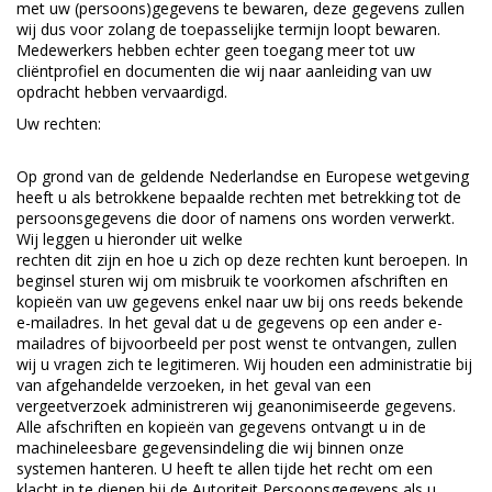
met uw (persoons)gegevens te bewaren, deze gegevens zullen
wij dus voor zolang de toepasselijke termijn loopt bewaren.
Medewerkers hebben echter geen toegang meer tot uw
cliëntprofiel en documenten die wij naar aanleiding van uw
opdracht hebben vervaardigd.
Uw rechten:
Op grond van de geldende Nederlandse en Europese wetgeving
heeft u als betrokkene bepaalde rechten met betrekking tot de
persoonsgegevens die door of namens ons worden verwerkt.
Wij leggen u hieronder uit welke
rechten dit zijn en hoe u zich op deze rechten kunt beroepen. In
beginsel sturen wij om misbruik te voorkomen afschriften en
kopieën van uw gegevens enkel naar uw bij ons reeds bekende
e-mailadres. In het geval dat u de gegevens op een ander e-
mailadres of bijvoorbeeld per post wenst te ontvangen, zullen
wij u vragen zich te legitimeren. Wij houden een administratie bij
van afgehandelde verzoeken, in het geval van een
vergeetverzoek administreren wij geanonimiseerde gegevens.
Alle afschriften en kopieën van gegevens ontvangt u in de
machineleesbare gegevensindeling die wij binnen onze
systemen hanteren. U heeft te allen tijde het recht om een
klacht in te dienen bij de Autoriteit Persoonsgegevens als u