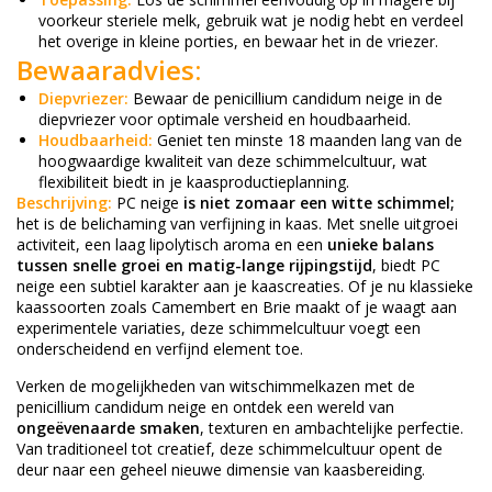
voorkeur steriele melk, gebruik wat je nodig hebt en verdeel
het overige in kleine porties, en bewaar het in de vriezer.
Bewaaradvies:
Diepvriezer:
Bewaar de penicillium candidum neige in de
diepvriezer voor optimale versheid en houdbaarheid.
Houdbaarheid:
Geniet ten minste 18 maanden lang van de
hoogwaardige kwaliteit van deze schimmelcultuur, wat
flexibiliteit biedt in je kaasproductieplanning.
Beschrijving:
PC neige
is niet zomaar een witte schimmel;
het is de belichaming van verfijning in kaas. Met snelle uitgroei
activiteit, een laag lipolytisch aroma en een
unieke balans
tussen snelle groei en matig-lange rijpingstijd
, biedt PC
neige een subtiel karakter aan je kaascreaties. Of je nu klassieke
kaassoorten zoals Camembert en Brie maakt of je waagt aan
experimentele variaties, deze schimmelcultuur voegt een
onderscheidend en verfijnd element toe.
Verken de mogelijkheden van witschimmelkazen met de
penicillium candidum neige en ontdek een wereld van
ongeëvenaarde smaken
, texturen en ambachtelijke perfectie.
Van traditioneel tot creatief, deze schimmelcultuur opent de
deur naar een geheel nieuwe dimensie van kaasbereiding.