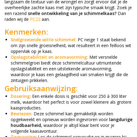
langzaam de textuur van de wrongel en zorgt ervoor dat je de
overheerlijke zachte kaas met zijn typische smaak krijgt. Zoek je
een razend
snelle ontwikkeling van je schimmelkaas?
Dan
raden wij de
PC22
aan.
Kenmerken:
Snelgroeiende witte schimmel:
PC neige 1 staat bekend
om zijn snelle groeisnelheid, wat resulteert in een feilloos wit
oppervlak op je kaas.
Opslagstabiliteit en aromavorming:
Met versnelde
schimmelgroei biedt deze schimmelcultuur uitmuntende
opslagstabiliteit en een uitstekende aromavorming,
waardoor je kaas een gelaagdheid van smaken krijgt die de
zintuigen prikkelen.
Gebruiksaanwijzing:
Dosering:
Een enkele dosis is geschikt voor 250 à 300 liter
melk, waardoor het perfect is voor zowel kleinere als grotere
kaasproducties.
Bevriezen:
Deze schimmel kan gemakkelijk worden
opgekweekt en opnieuw worden ingevroren voor
langdurige
houdbaarheid,
waardoor je altijd klaar bent voor je
volgende kaasavontuur.
Toepassing:
Los de schimmel eenvoudig op in magere bij