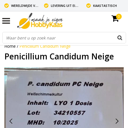
WERELDWIJDE VERZENDING
LEVERING UIT EIGEN VOORRAAD
KAASTASTISCH
0
Home
/
Penicillium Candidum Neige
Penicillium Candidum Neige