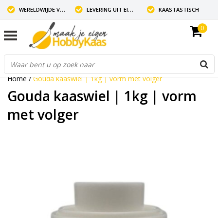
WERELDWIJDE VERZENDING
LEVERING UIT EIGEN VOORRAAD
KAASTASTISCH
0
Home
/
Gouda kaaswiel | 1kg | vorm met volger
Gouda kaaswiel | 1kg | vorm
met volger