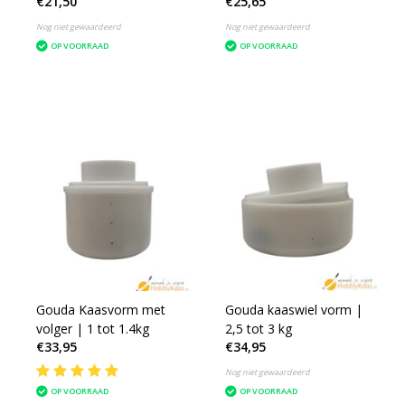
€21,50
€25,65
Nog niet gewaardeerd
Nog niet gewaardeerd
OP VOORRAAD
OP VOORRAAD
Gouda Kaasvorm met
Gouda kaaswiel vorm |
volger | 1 tot 1.4kg
2,5 tot 3 kg
€33,95
€34,95
Nog niet gewaardeerd
OP VOORRAAD
OP VOORRAAD