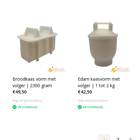
Broodkaas vorm met
Edam kaasvorm met
volger | 2300 gram
volger | 1 tot 2 kg
€49,50
€42,50
Nog niet gewaardeerd
Nog niet gewaardeerd
OP VOORRAAD
OP VOORRAAD
1
2