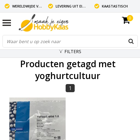
WERELDWIJDE VERZENDING
LEVERING UIT EIGEN VOORRAAD
KAASTASTISCH
0
FILTERS
Producten getagd met
yoghurtcultuur
1