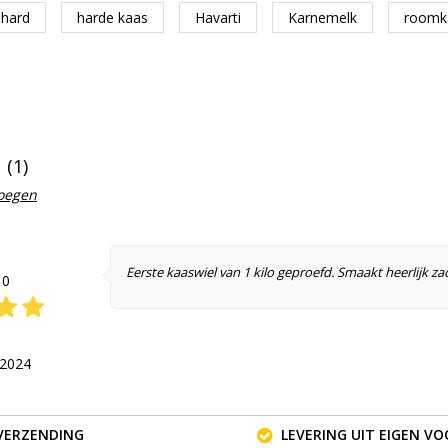
 hard
harde kaas
Havarti
Karnemelk
roomk
(1)
voegen
Eerste kaaswiel van 1 kilo geproefd. Smaakt heerlijk za
10
 2024
VERZENDING
LEVERING UIT EIGEN V