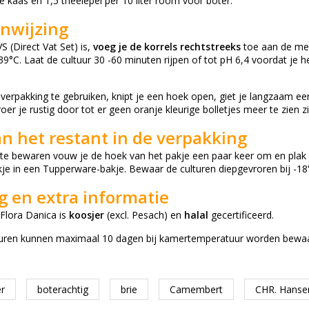
e kaas en 1,5 theelepel per 10 liter room voor boter.
nwijzing
 (Direct Vat Set) is,
voeg je de korrels rechtstreeks
toe aan de mel
9°C. Laat de cultuur 30 -60 minuten rijpen of tot pH 6,4 voordat je
 verpakking te gebruiken, knipt je een hoek open, giet je langzaam een 
er je rustig door tot er geen oranje kleurige bolletjes meer te zien z
n het restant in de verpakking
te bewaren vouw je de hoek van het pakje een paar keer om en plak je
e in een Tupperware-bakje. Bewaar de culturen diepgevroren bij -18°
ng en extra informatie
Flora Danica is
koosjer
(excl. Pesach) en
halal
gecertificeerd.
uren kunnen maximaal 10 dagen bij kamertemperatuur worden bewaard
r
boterachtig
brie
Camembert
CHR. Hanse