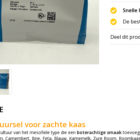
Snelle 
De bes
Deel dit pro
E
uursel voor zachte kaas
cultuur van het mesofiele type die een
boterachtige smaak
toevoegt
m, Camembert, Brie, Feta, Blauw, Karnemelk, Zure Room, Roomkaas,