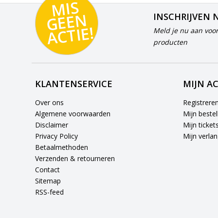
MI
S
G
E
E
A
C
TI
N
INSCHRIJVEN 
E!
Meld je nu aan voor
producten
KLANTENSERVICE
MIJN A
Over ons
Registrere
Algemene voorwaarden
Mijn bestel
Disclaimer
Mijn ticket
Privacy Policy
Mijn verlang
Betaalmethoden
Verzenden & retourneren
Contact
Sitemap
RSS-feed