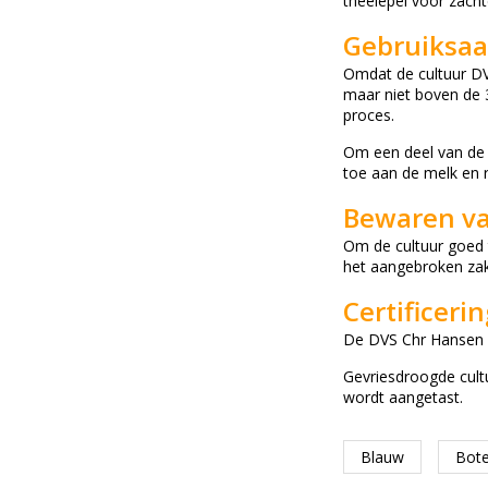
theelepel voor zacht
Gebruiksaa
Omdat de cultuur DVS
maar niet boven de 3
proces.
Om een ​​deel van de
toe aan de melk en ro
Bewaren va
Om de cultuur goed 
het aangebroken zakj
Certificeri
De DVS Chr Hansen 
Gevriesdroogde cult
wordt aangetast.
Blauw
Bote