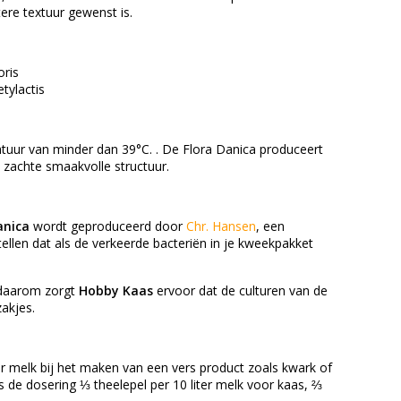
ere textuur gewenst is.
oris
tylactis
atuur van minder dan 39°C. . De Flora Danica produceert
 zachte smaakvolle structuur.
anica
wordt geproduceerd door
Chr. Hansen
, een
ellen dat als de verkeerde bacteriën in je kweekpakket
 daarom zorgt
Hobby Kaas
ervoor dat de culturen van de
akjes.
er melk bij het maken van een vers product zoals kwark of
 de dosering ⅓ theelepel per 10 liter melk voor kaas, ⅔