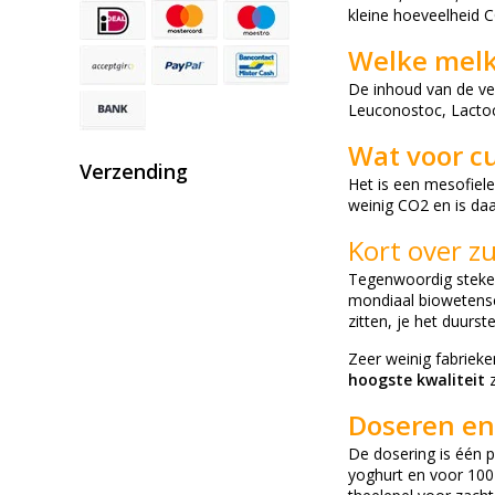
kleine hoeveelheid C
Welke melk
De inhoud van de ve
Leuconostoc, Lactococ
Wat voor cu
Verzending
Het is een mesofiele
weinig CO2 en is daa
Kort over z
Tegenwoordig steken
mondiaal biowetensch
zitten, je het duurst
Zeer weinig fabriek
hoogste kwaliteit
z
Doseren en
De dosering is één p
yoghurt en voor 100 