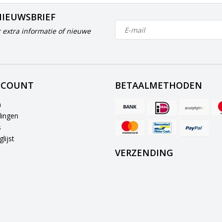
NIEUWSBRIEF
 extra informatie of nieuwe
CCOUNT
BETAALMETHODEN
n
lingen
s
lijst
VERZENDING