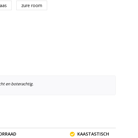
aas
zure room
cht en boterachtig.
OORRAAD
KAASTASTISCH