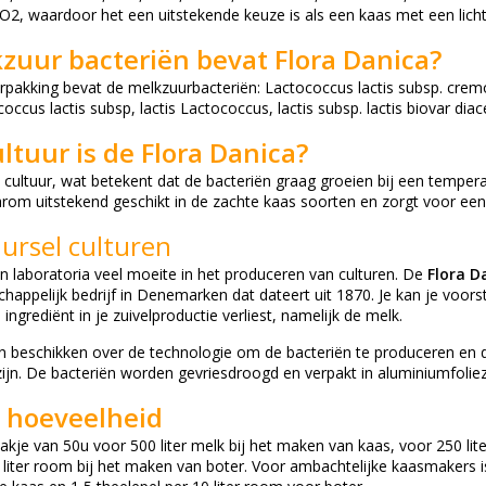
O2, waardoor het een uitstekende keuze is als een kaas met een licht
zuur bacteriën bevat Flora Danica?
rpakking bevat de melkzuurbacteriën: Lactococcus lactis subsp. crem
cus lactis subsp, lactis Lactococcus, lactis subsp. lactis biovar diace
ltuur is de Flora Danica?
 cultuur, wat betekent dat de bacteriën graag groeien bij een temper
rom uitstekend geschikt in de zachte kaas soorten en zorgt voor een
uursel culturen
 laboratoria veel moeite in het produceren van culturen. De
Flora D
appelijk bedrijf in Denemarken dat dateert uit 1870. Je kan je voorst
e ingrediënt in je zuivelproductie verliest, namelijk de melk.
en beschikken over de technologie om de bacteriën te produceren en
ijn. De bacteriën worden gevriesdroogd en verpakt in aluminiumfoliez
 hoeveelheid
akje van 50u voor 500 liter melk bij het maken van kaas, voor 250 lit
liter room bij het maken van boter. Voor ambachtelijke kaasmakers is