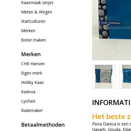
Kaasmaak setjes
Meten & Wegen
Startculturen
Merken
Boter maken
Merken
CHR Hansen
Eigen merk
Hobby Kaas
Kadova
INFORMATI
Lyofast
Rademaker
Het beste z
Flora Danica is een 
Betaalmethoden
Havarti, Gouda, Eda