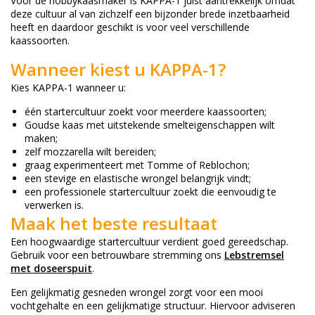
Voor de hobbykaasmaker is KAPPA-1 juist aantrekkelijk omdat
deze cultuur al van zichzelf een bijzonder brede inzetbaarheid
heeft en daardoor geschikt is voor veel verschillende
kaassoorten.
Wanneer kiest u KAPPA-1?
Kies KAPPA-1 wanneer u:
één startercultuur zoekt voor meerdere kaassoorten;
Goudse kaas met uitstekende smelteigenschappen wilt
maken;
zelf mozzarella wilt bereiden;
graag experimenteert met Tomme of Reblochon;
een stevige en elastische wrongel belangrijk vindt;
een professionele startercultuur zoekt die eenvoudig te
verwerken is.
Maak het beste resultaat
Een hoogwaardige startercultuur verdient goed gereedschap.
Gebruik voor een betrouwbare stremming ons
Lebstremsel
met doseerspuit
.
Een gelijkmatig gesneden wrongel zorgt voor een mooi
vochtgehalte en een gelijkmatige structuur. Hiervoor adviseren