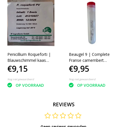
Penicillium Roqueforti |
Beaugel 9 | Complete
Blauwschimmel kaas
Franse camembert
€9,15
€9,95
maken
cultuur
Nog niet gewaardeerd
Nog niet gewaardeerd
OP VOORRAAD
OP VOORRAAD
REVIEWS
Geen reviews gevonden