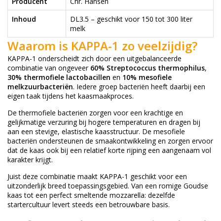
Producent
Chr. Hansen
Inhoud
DL3.5 – geschikt voor 150 tot 300 liter
melk
Waarom is KAPPA-1 zo veelzijdig?
KAPPA-1 onderscheidt zich door een uitgebalanceerde
combinatie van ongeveer
60% Streptococcus thermophilus
,
30% thermofiele lactobacillen
en
10% mesofiele
melkzuurbacteriën
. Iedere groep bacteriën heeft daarbij een
eigen taak tijdens het kaasmaakproces.
De thermofiele bacteriën zorgen voor een krachtige en
gelijkmatige verzuring bij hogere temperaturen en dragen bij
aan een stevige, elastische kaasstructuur. De mesofiele
bacteriën ondersteunen de smaakontwikkeling en zorgen ervoor
dat de kaas ook bij een relatief korte rijping een aangenaam vol
karakter krijgt.
Juist deze combinatie maakt KAPPA-1 geschikt voor een
uitzonderlijk breed toepassingsgebied. Van een romige Goudse
kaas tot een perfect smeltende mozzarella: dezelfde
startercultuur levert steeds een betrouwbare basis.