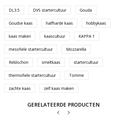
DL3.5
DVS startercultuur
Gouda
Goudse kaas
halfharde kaas
hobbykaas
kaas maken
kaascultuur
KAPPA 1
mesofiele startercultuur
Mozzarella
Reblochon
smeltkaas
startercultuur
thermofiele startercultuur
Tomme
zachte kaas
zelf kaas maken
GERELATEERDE PRODUCTEN