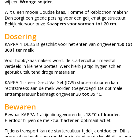
wij een
Wrongelsnijder
.
Wilt u een mooie Goudse kaas, Tomme of Reblochon maken?
Dan zorgt een goede persing voor een gelijkmatige structuur.
Bekijk hiervoor onze
Kaaspers voor vormen tot 20 cm
.
Dosering
KAPPA-1 DL3.5 is geschikt voor het enten van ongeveer
150 tot
300 liter melk
.
Voor hobbykaasmakers wordt de startercultuur meestal
verdeeld in kleinere porties. Werk hierbij altijd hygiënisch en
gebruik uitsluitend droge materialen.
KAPPA-1 is een Direct Vat Set (DVS) startercultuur en kan
rechtstreeks aan de melk worden toegevoegd. De optimale
enttemperatuur bedraagt ongeveer
30 tot 35 °C
.
Bewaren
Bewaar KAPPA-1 altijd diepgevroren bij
-18 °C of kouder
.
Hierdoor blijven de melkzuurbacteriën optimaal actief.
Tijdens transport kan de startercultuur tijdelijk ontdooien. Dit is
normaal en heeft geen merkbare invloed op de kwaliteit, zolang