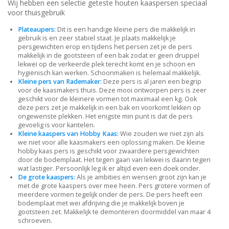
Wij hebben een selectie geteste houten kaaspersen speciaal
voor thuisgebruik
Plateaupers:
Dit is een handige kleine pers die makkelijk in
gebruik is en zeer stabiel staat. Je plaats makkelijk je
persgewichten erop en tijdens het persen zet je de pers
makkelijk in de gootsteen of een bak zodat er geen druppel
lekwei op de verkeerde plek terecht komt en je schoon en
hygiënisch kan werken. Schoonmaken is helemaal makkelijk.
Kleine pers van Rademaker:
Deze pers is al jaren een begrip
voor de kaasmakers thuis. Deze mooi ontworpen pers is zeer
geschikt voor de kleinere vormen tot maximaal een kg. Ook
deze pers zet je makkelijk in een bak en voorkomt lekken op
ongewenste plekken. Het enigste min punt is dat de pers
gevoelig is voor kantelen.
Kleine kaaspers van Hobby Kaas:
Wie zouden we niet zijn als
we niet voor alle kaasmakers een oplossing maken. De kleine
hobby kaas pers is geschikt voor zwaardere persgewichten
door de bodemplaat. Het tegen gaan van lekwei is daarin tegen
wat lastiger. Persoonlijk leg ik er altijd even een doek onder.
De grote kaaspers:
Als je ambities en wensen groot zijn kan je
met de grote kaaspers over mee heen. Pers grotere vormen of
meerdere vormen tegelijk onder de pers. De pers heeft een
bodemplaat met wei afdrijving die je makkelijk boven je
gootsteen zet. Makkelijk te demonteren doormiddel van maar 4
schroeven.