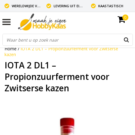
WERELDWIJDE VERZENDING
LEVERING UIT EIGEN VOORRAAD
KAASTASTISCH
0
Home
/
IOTA 2 DL1 – Propionzuurferment voor Zwitserse
kazen
IOTA 2 DL1 –
Propionzuurferment voor
Zwitserse kazen