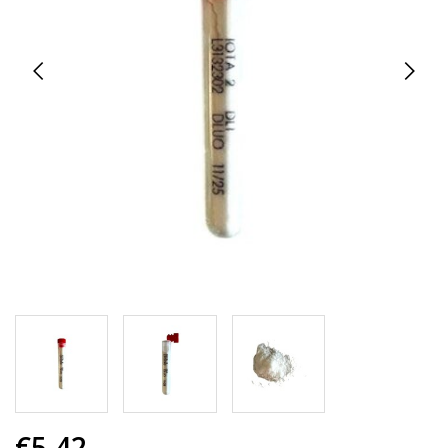
€5,42