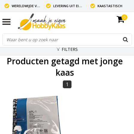
WERELDWIJDE VERZENDING
LEVERING UIT EIGEN VOORRAAD
KAASTASTISCH
0
FILTERS
Producten getagd met jonge
kaas
1