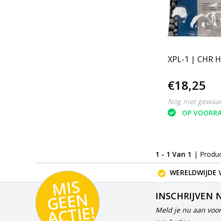
XPL-1 | CHR 
€18,25
Nog niet gewaa
OP VOORR
1 - 1 Van 1
| Produ
WERELDWIJDE 
MI
S
G
E
E
A
C
TI
N
INSCHRIJVEN 
E!
Meld je nu aan voor