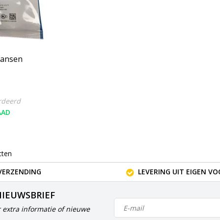
Hansen
rdeerd
AAD
cten
VERZENDING
LEVERING UIT EIGEN V
NIEUWSBRIEF
 extra informatie of nieuwe