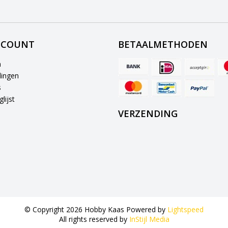
CCOUNT
BETAALMETHODEN
n
lingen
s
lijst
VERZENDING
© Copyright 2026 Hobby Kaas Powered by
Lightspeed
All rights reserved by
InStijl Media