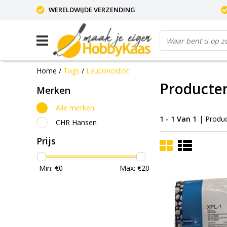
WERELDWIJDE VERZENDING
Home
/
Tags
/
Leuconostoc
Producte
Merken
Alle merken
1 - 1 Van 1
| Produ
CHR Hansen
Prijs
Min: €
0
Max: €
20