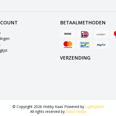
CCOUNT
BETAALMETHODEN
n
lingen
s
lijst
VERZENDING
© Copyright 2026 Hobby Kaas Powered by
Lightspeed
All rights reserved by
InStijl Media