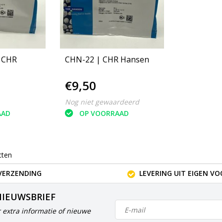
| CHR
CHN-22 | CHR Hansen
€9,50
Nog niet gewaardeerd
AAD
OP VOORRAAD
cten
VERZENDING
LEVERING UIT EIGEN V
NIEUWSBRIEF
 extra informatie of nieuwe