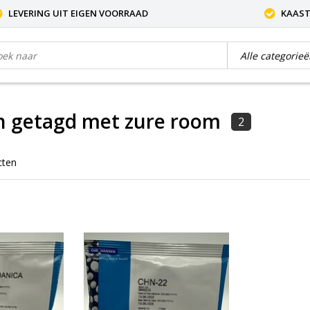
LEVERING UIT EIGEN VOORRAAD
KAAST
n getagd met zure room
2
cten