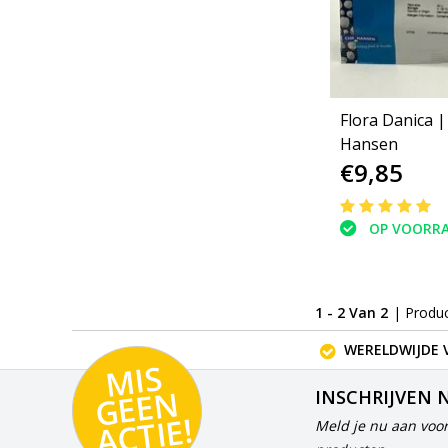
Flora Danica 
Hansen
€9,85
OP VOORR
1 - 2 Van 2
| Produ
WERELDWIJDE 
MI
S
G
E
E
A
C
TI
N
INSCHRIJVEN 
E!
Meld je nu aan voor