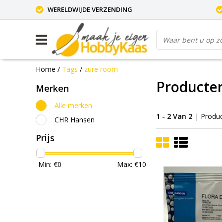
WERELDWIJDE VERZENDING
Home
/
Tags
/
zure room
Producte
Merken
Alle merken
1 - 2 Van 2
| Produ
CHR Hansen
Prijs
Min: €
0
Max: €
10