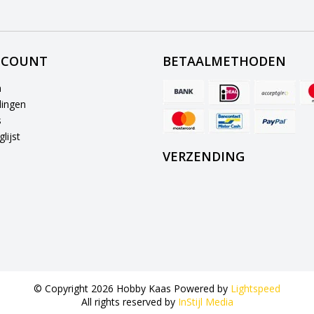
CCOUNT
BETAALMETHODEN
n
lingen
s
lijst
VERZENDING
© Copyright 2026 Hobby Kaas Powered by
Lightspeed
All rights reserved by
InStijl Media