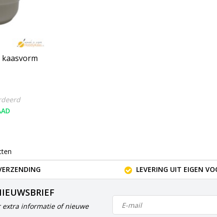
 kaasvorm
rdeerd
AAD
cten
VERZENDING
LEVERING UIT EIGEN V
NIEUWSBRIEF
 extra informatie of nieuwe