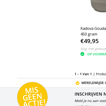
Kadova Gouda
450 gram
€49,95
Nog niet gewaa
OP VOORR
1 - 1 Van 1
| Produ
WERELDWIJDE 
MI
S
G
E
E
A
C
TI
N
INSCHRIJVEN 
E!
Meld je nu aan voor