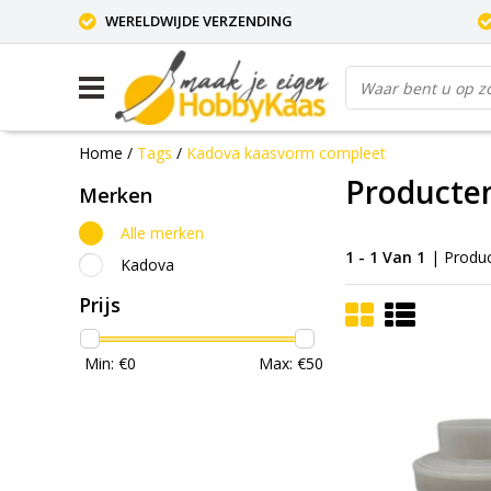
WERELDWIJDE VERZENDING
Home
/
Tags
/
Kadova kaasvorm compleet
Producte
Merken
Alle merken
1 - 1 Van 1
| Produ
Kadova
Prijs
Min: €
0
Max: €
50