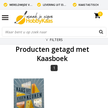
WERELDWIJDE VERZENDING
LEVERING UIT EIGEN VOORRAAD
KAASTASTISCH
0
FILTERS
Producten getagd met
Kaasboek
1