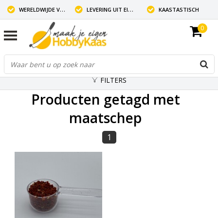
WERELDWIJDE VERZENDING
LEVERING UIT EIGEN VOORRAAD
KAASTASTISCH
0
FILTERS
Producten getagd met
maatschep
1