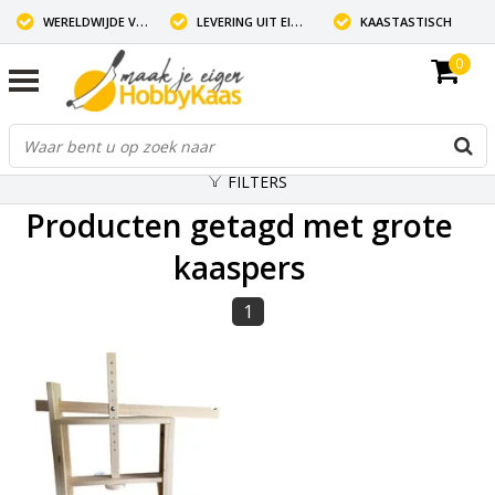
WERELDWIJDE VERZENDING
LEVERING UIT EIGEN VOORRAAD
KAASTASTISCH
0
FILTERS
Producten getagd met grote
kaaspers
1