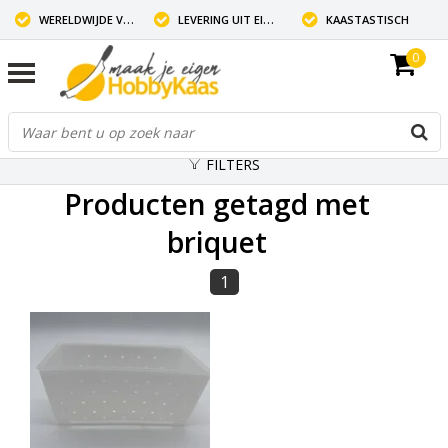
WERELDWIJDE VERZENDING
LEVERING UIT EIGEN VOORRAAD
KAASTASTISCH
0
FILTERS
Producten getagd met
briquet
1