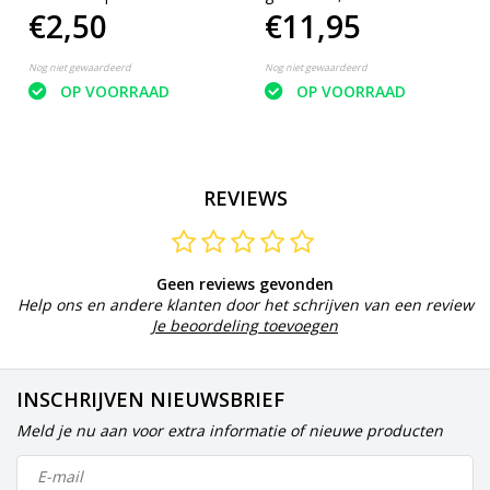
€2,50
€11,95
Gruyère
Nog niet gewaardeerd
Nog niet gewaardeerd
OP VOORRAAD
OP VOORRAAD
REVIEWS
Geen reviews gevonden
Help ons en andere klanten door het schrijven van een review
Je beoordeling toevoegen
INSCHRIJVEN NIEUWSBRIEF
Meld je nu aan voor extra informatie of nieuwe producten