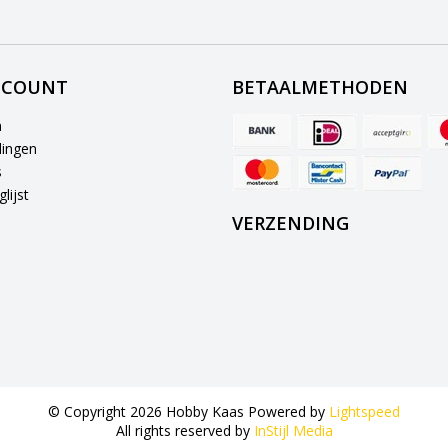
CCOUNT
BETAALMETHODEN
n
lingen
s
lijst
VERZENDING
© Copyright 2026 Hobby Kaas Powered by
Lightspeed
All rights reserved by
InStijl Media