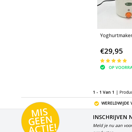
Yoghurtmake
€29,95
OP VOORR
1 - 1 Van 1
| Produ
WERELDWIJDE 
MI
S
G
E
E
A
C
TI
N
INSCHRIJVEN 
E!
Meld je nu aan voor