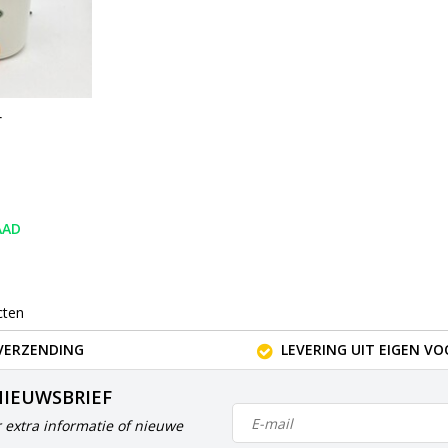
r
AAD
cten
VERZENDING
LEVERING UIT EIGEN V
NIEUWSBRIEF
 extra informatie of nieuwe