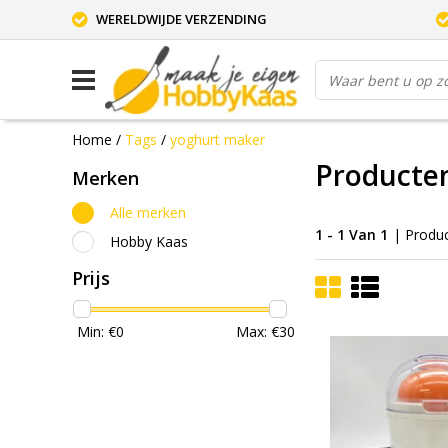
WERELDWIJDE VERZENDING
Home
/
Tags
/
yoghurt maker
Producte
Merken
Alle merken
1 - 1 Van 1
| Produ
Hobby Kaas
Prijs
Min: €
0
Max: €
30