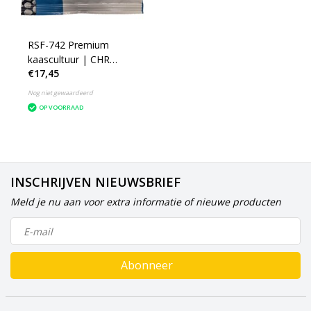
RSF-742 Premium
kaascultuur | CHR
€17,45
Hansen
Nog niet gewaardeerd
OP VOORRAAD
INSCHRIJVEN NIEUWSBRIEF
Meld je nu aan voor extra informatie of nieuwe producten
Abonneer