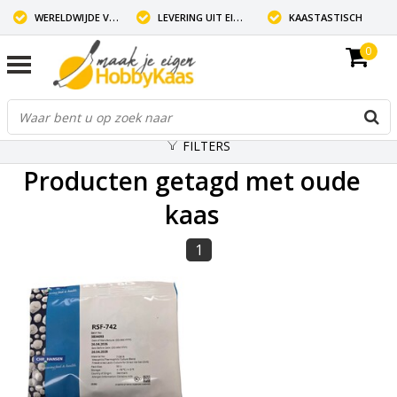
WERELDWIJDE VERZENDING
LEVERING UIT EIGEN VOORRAAD
KAASTASTISCH
0
FILTERS
Producten getagd met oude
kaas
1