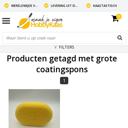
WERELDWIJDE VERZENDING
LEVERING UIT EIGEN VOORRAAD
KAASTASTISCH
0
FILTERS
Producten getagd met grote
coatingspons
1