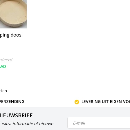
ping doos
rdeerd
AAD
cten
VERZENDING
LEVERING UIT EIGEN V
NIEUWSBRIEF
 extra informatie of nieuwe