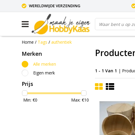
WERELDWIJDE VERZENDING
Home
/
Tags
/
authentiek
Producte
Merken
Alle merken
1 - 1 Van 1
| Produ
Eigen merk
Prijs
Min: €
0
Max: €
10