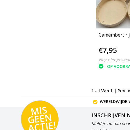
Camembert rij
€7,95
Nog niet gewaa
OP VOORR
1 - 1 Van 1
| Produ
WERELDWIJDE 
MI
S
G
E
E
A
C
TI
N
INSCHRIJVEN 
E!
Meld je nu aan voor