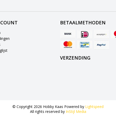
CCOUNT
BETAALMETHODEN
n
lingen
s
lijst
VERZENDING
© Copyright 2026 Hobby Kaas Powered by
Lightspeed
All rights reserved by
InStijl Media