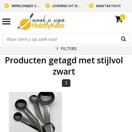
WERELDWIJDE VERZENDING
LEVERING UIT EIGEN VOORRAAD
KAASTASTISCH
0
FILTERS
Producten getagd met stijlvol
zwart
1