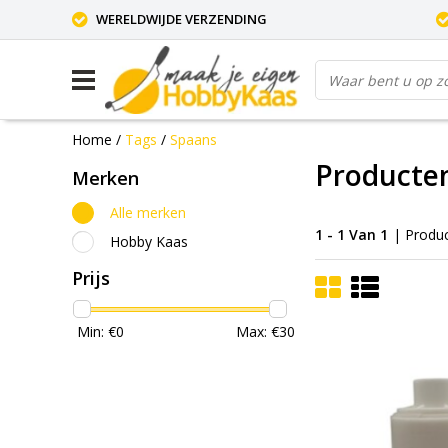
WERELDWIJDE VERZENDING
Home
/
Tags
/
Spaans
Producte
Merken
Alle merken
1 - 1 Van 1
| Produ
Hobby Kaas
Prijs
Min: €
0
Max: €
30