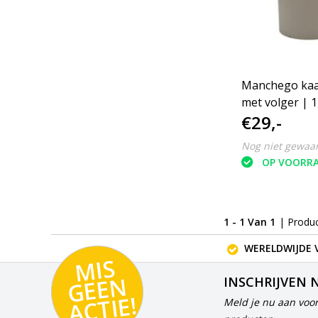
Manchego ka
met volger | 
€29,-
Nog niet gewaa
OP VOORR
1 - 1 Van 1
| Produ
WERELDWIJDE 
MI
S
G
E
E
A
C
TI
N
INSCHRIJVEN 
E!
Meld je nu aan voor