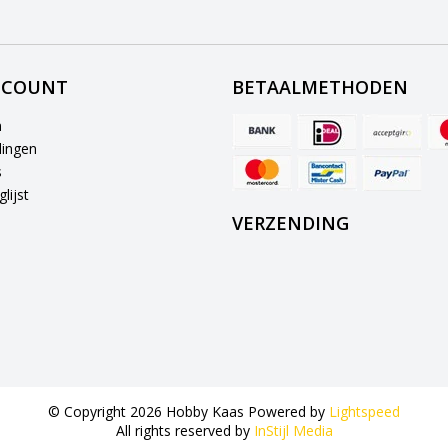
CCOUNT
BETAALMETHODEN
n
lingen
s
lijst
VERZENDING
© Copyright 2026 Hobby Kaas Powered by
Lightspeed
All rights reserved by
InStijl Media