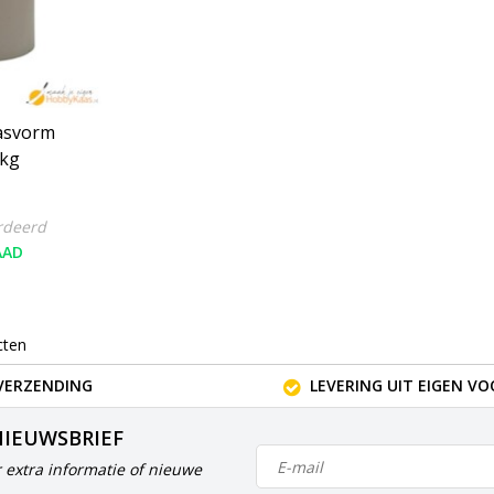
asvorm
1kg
rdeerd
AAD
cten
VERZENDING
LEVERING UIT EIGEN V
NIEUWSBRIEF
 extra informatie of nieuwe