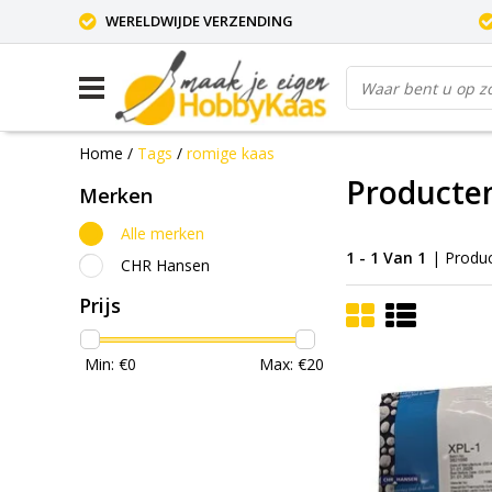
WERELDWIJDE VERZENDING
Home
/
Tags
/
romige kaas
Producte
Merken
Alle merken
1 - 1 Van 1
| Produ
CHR Hansen
Prijs
Min: €
0
Max: €
20