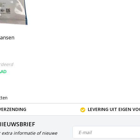
Hansen
rdeerd
AAD
cten
VERZENDING
LEVERING UIT EIGEN V
NIEUWSBRIEF
 extra informatie of nieuwe