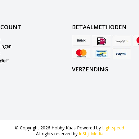
CCOUNT
BETAALMETHODEN
n
lingen
s
lijst
VERZENDING
© Copyright 2026 Hobby Kaas Powered by
Lightspeed
All rights reserved by
InStijl Media