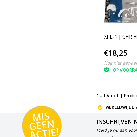
XPL-1 | CHR 
€18,25
Nog niet gewaa
OP VOORR
1 - 1 Van 1
| Produ
WERELDWIJDE 
MI
S
G
E
E
A
C
TI
N
INSCHRIJVEN 
E!
Meld je nu aan voor