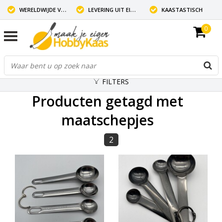
WERELDWIJDE VERZENDING
LEVERING UIT EIGEN VOORRAAD
KAASTASTISCH
0
FILTERS
Producten getagd met
maatschepjes
2