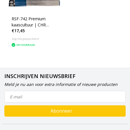
RSF-742 Premium
kaascultuur | CHR
€17,45
Hansen
Nog niet gewaardeerd
OP VOORRAAD
INSCHRIJVEN NIEUWSBRIEF
Meld je nu aan voor extra informatie of nieuwe producten
Abonneer