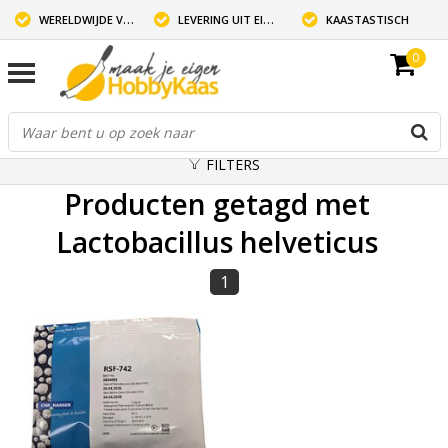
WERELDWIJDE VERZENDING
LEVERING UIT EIGEN VOORRAAD
KAASTASTISCH
0
FILTERS
Producten getagd met
Lactobacillus helveticus
1