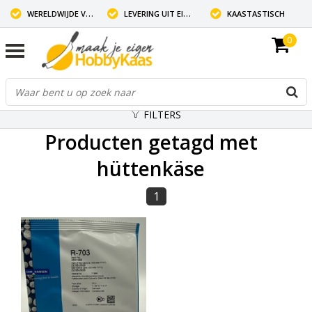
WERELDWIJDE VERZENDING
LEVERING UIT EIGEN VOORRAAD
KAASTASTISCH
0
FILTERS
Producten getagd met
hüttenkäse
1