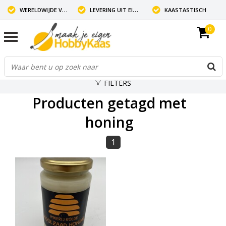
WERELDWIJDE VERZENDING
LEVERING UIT EIGEN VOORRAAD
KAASTASTISCH
0
FILTERS
Producten getagd met
honing
1