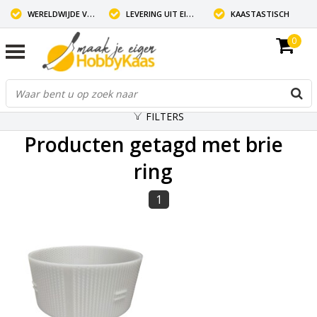
WERELDWIJDE VERZENDING
LEVERING UIT EIGEN VOORRAAD
KAASTASTISCH
0
FILTERS
Producten getagd met brie
ring
1