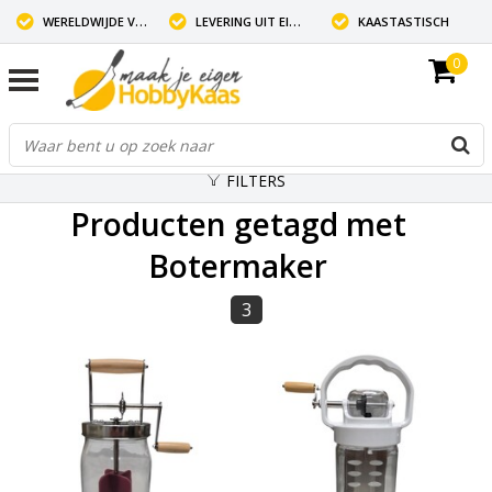
WERELDWIJDE VERZENDING
LEVERING UIT EIGEN VOORRAAD
KAASTASTISCH
0
FILTERS
Producten getagd met
Botermaker
3