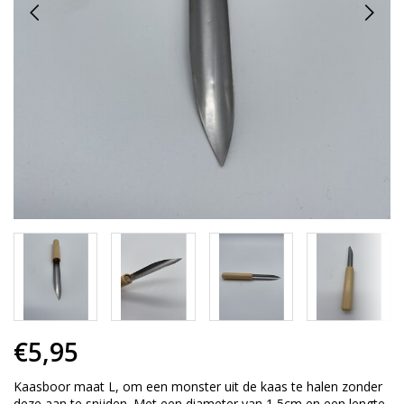
€5,95
Kaasboor maat L, om een monster uit de kaas te halen zonder
deze aan te snijden. Met een diameter van 1,5cm en een lengte