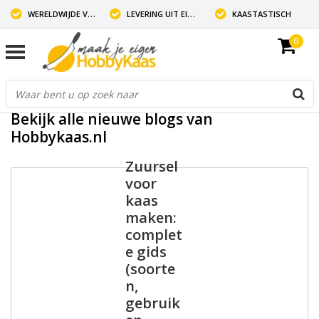
WERELDWIJDE VERZENDING
LEVERING UIT EIGEN VOORRAAD
KAASTASTISCH
0
Bekijk alle nieuwe blogs van
Hobbykaas.nl
Zuursel
voor
kaas
maken:
complet
e gids
(soorte
n,
gebruik