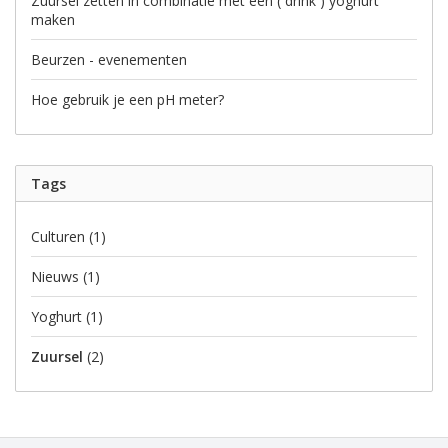
Zuursel zetten in combinatie met een ( drink ) yoghurt
maken
Beurzen - evenementen
Hoe gebruik je een pH meter?
Tags
Culturen
(1)
Nieuws
(1)
Yoghurt
(1)
Zuursel
(2)