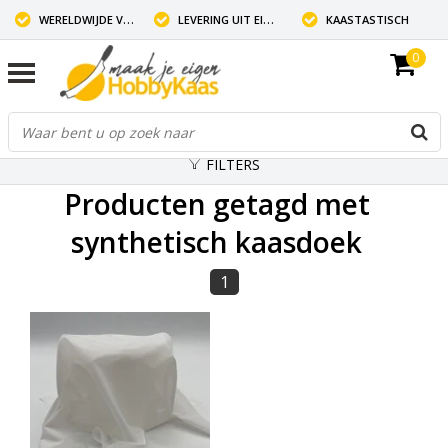
WERELDWIJDE VERZENDING
LEVERING UIT EIGEN VOORRAAD
KAASTASTISCH
0
FILTERS
Producten getagd met
synthetisch kaasdoek
1