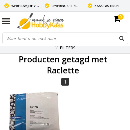
WERELDWIJDE VERZENDING
LEVERING UIT EIGEN VOORRAAD
KAASTASTISCH
0
FILTERS
Producten getagd met
Raclette
1