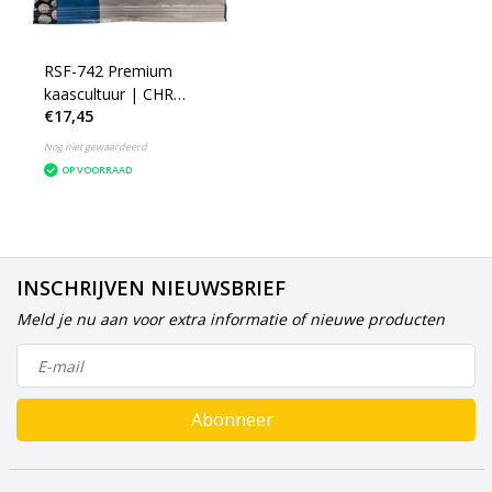
RSF-742 Premium
kaascultuur | CHR
€17,45
Hansen
Nog niet gewaardeerd
OP VOORRAAD
INSCHRIJVEN NIEUWSBRIEF
Meld je nu aan voor extra informatie of nieuwe producten
Abonneer