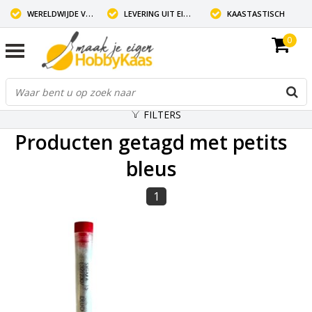
WERELDWIJDE VERZENDING
LEVERING UIT EIGEN VOORRAAD
KAASTASTISCH
0
FILTERS
Producten getagd met petits
bleus
1