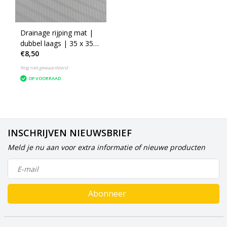
Drainage rijping mat |
dubbel laags | 35 x 35
€8,50
cm
Nog niet gewaardeerd
OP VOORRAAD
INSCHRIJVEN NIEUWSBRIEF
Meld je nu aan voor extra informatie of nieuwe producten
Abonneer