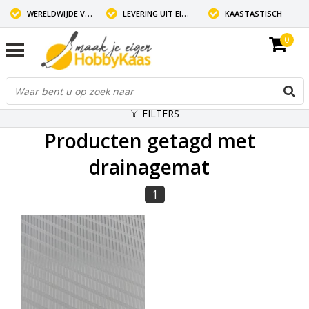
WERELDWIJDE VERZENDING
LEVERING UIT EIGEN VOORRAAD
KAASTASTISCH
0
FILTERS
Producten getagd met
drainagemat
1