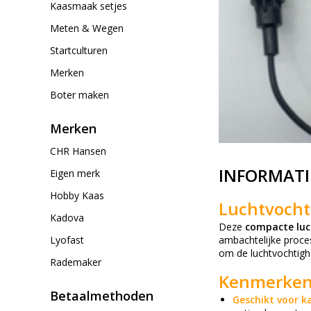
Kaasmaak setjes
Meten & Wegen
Startculturen
Merken
Boter maken
Merken
CHR Hansen
INFORMATI
Eigen merk
Hobby Kaas
Luchtvocht
Kadova
Deze
compacte luc
Lyofast
ambachtelijke proces
om de luchtvochtighe
Rademaker
Kenmerken
Betaalmethoden
Geschikt voor ka