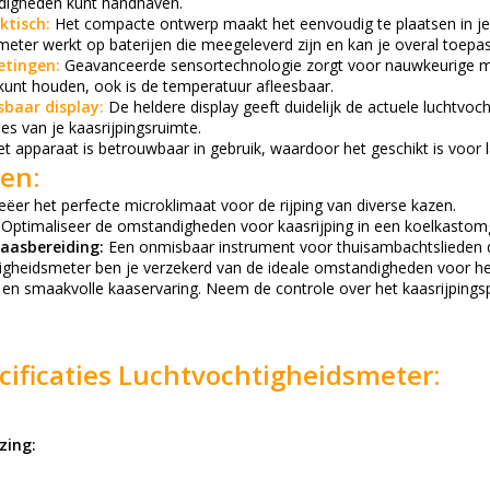
digheden kunt handhaven.
ktisch:
Het compacte ontwerp maakt het eenvoudig te plaatsen in je 
meter werkt op baterijen die meegeleverd zijn en kan je overal toepa
tingen:
Geavanceerde sensortechnologie zorgt voor nauwkeurige me
kunt houden, ook is de temperatuur afleesbaar.
sbaar display:
De
heldere display geeft duidelijk de actuele luchtvoc
s van je kaasrijpingsruimte.
t apparaat is betrouwbaar in gebruik, waardoor het geschikt is voor 
en:
ëer het perfecte microklimaat voor de rijping van diverse kazen.
Optimaliseer de omstandigheden voor kaasrijping in een koelkastom
aasbereiding:
Een onmisbaar instrument voor thuisambachtslieden d
igheidsmeter ben je verzekerd van de ideale omstandigheden voor het 
 en smaakvolle kaaservaring. Neem de controle over het kaasrijpings
ificaties
Luchtvochtigheidsmeter
:
zing: