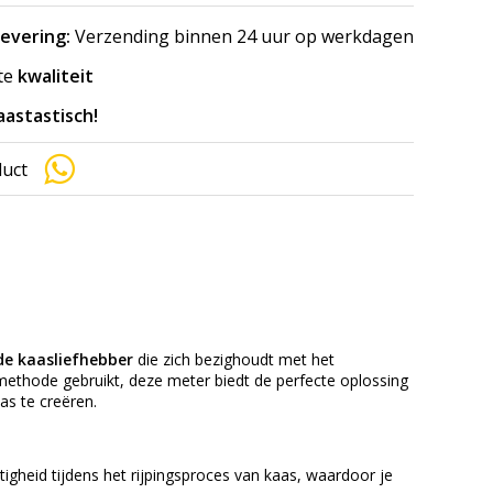
levering:
Verzending binnen 24 uur op werkdagen
te
kwaliteit
aastastisch!
duct
de kaasliefhebber
die zich bezighoudt met het
 methode gebruikt, deze meter biedt de perfecte oplossing
as te creëren.
gheid tijdens het rijpingsproces van kaas, waardoor je