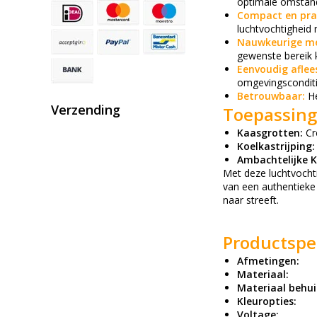
optimale omstan
Compact en pra
luchtvochtigheid 
Nauwkeurige me
gewenste bereik 
Eenvoudig aflee
omgevingsconditie
Betrouwbaar:
He
Verzending
Toepassing
Kaasgrotten:
Cre
Koelkastrijping:
Ambachtelijke K
Met deze luchtvocht
van een authentieke
naar streeft.
Productspec
Afmetingen:
Materiaal:
Materiaal behui
Kleuropties:
Voltage: