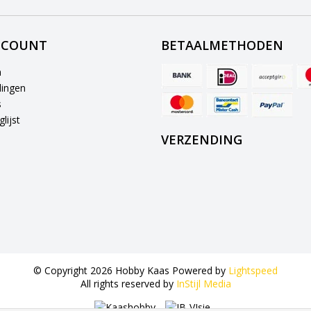
CCOUNT
BETAALMETHODEN
n
lingen
s
lijst
VERZENDING
© Copyright 2026 Hobby Kaas Powered by
Lightspeed
All rights reserved by
InStijl Media