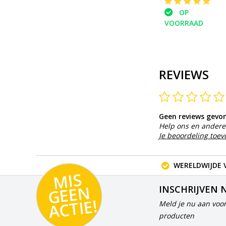
OP
VOORRAAD
REVIEWS
Geen reviews gevo
Help ons en andere 
Je beoordeling toe
WERELDWIJDE 
MI
S
G
E
E
A
C
TI
N
INSCHRIJVEN 
E!
Meld je nu aan voor
producten