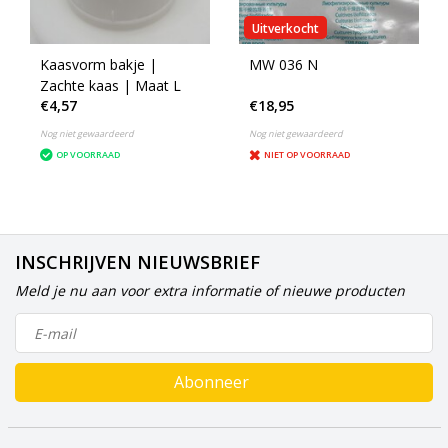
Uitverkocht
Kaasvorm bakje |
MW 036 N
Zachte kaas | Maat L
€4,57
€18,95
Nog niet gewaardeerd
Nog niet gewaardeerd
OP VOORRAAD
NIET OP VOORRAAD
INSCHRIJVEN NIEUWSBRIEF
Meld je nu aan voor extra informatie of nieuwe producten
Abonneer