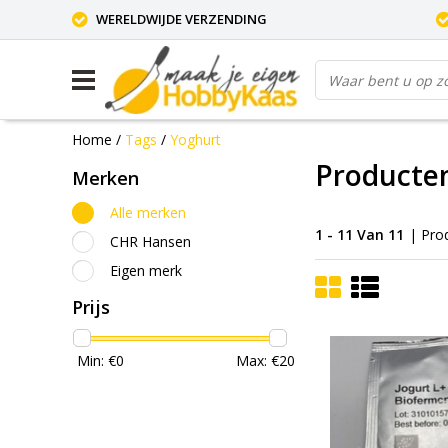
WERELDWIJDE VERZENDING
Home
/
Tags
/
Yoghurt
Producte
Merken
Alle merken
1 - 11 Van 11
| Pro
CHR Hansen
Eigen merk
Prijs
Min: €
0
Max: €
20