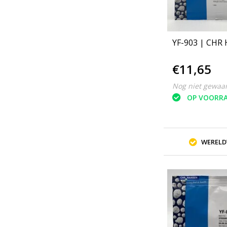
YF-903 | CHR
€11,65
Nog niet gewaa
OP VOORR
WERELD