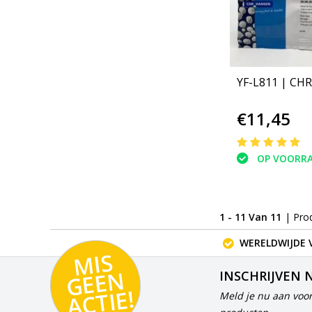
YF-L811 | CH
€11,45
OP VOORR
1 - 11 Van 11
| Pro
WERELDWIJDE 
MI
S
G
E
E
A
C
TI
N
INSCHRIJVEN 
E!
Meld je nu aan voor