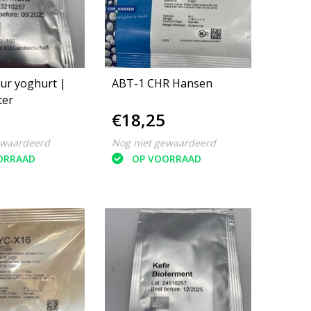
uur yoghurt |
ABT-1 CHR Hansen
ter
€18,25
ewaardeerd
Nog niet gewaardeerd
ORRAAD
OP VOORRAAD