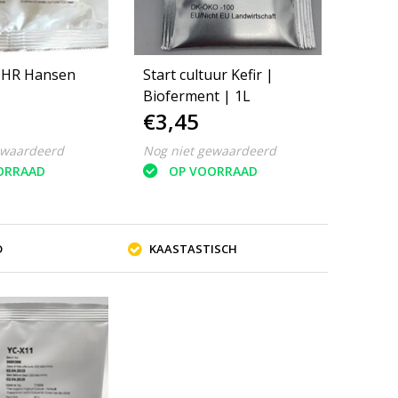
CHR Hansen
Start cultuur Kefir |
Bioferment | 1L
€3,45
ewaardeerd
Nog niet gewaardeerd
ORRAAD
OP VOORRAAD
D
KAASTASTISCH