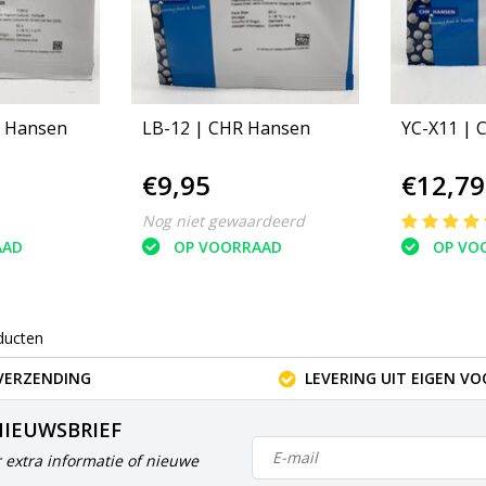
R Hansen
LB-12 | CHR Hansen
YC-X11 | 
€9,95
€12,79
Nog niet gewaardeerd
AAD
OP VOORRAAD
OP VO
ducten
VERZENDING
LEVERING UIT EIGEN V
NIEUWSBRIEF
 extra informatie of nieuwe