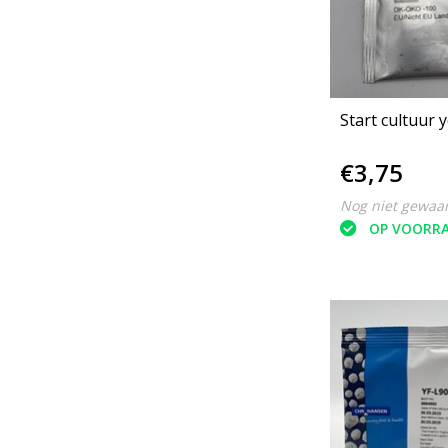
Start cultuur 
€3,75
Nog niet gewaa
OP VOORR