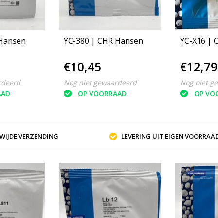
 Hansen
YC-380 | CHR Hansen
YC-X16 | 
€10,45
€12,79
rdeerd
Nog niet gewaardeerd
Nog niet g
AAD
OP VOORRAAD
OP VO
WIJDE VERZENDING
LEVERING UIT EIGEN VOORRAA