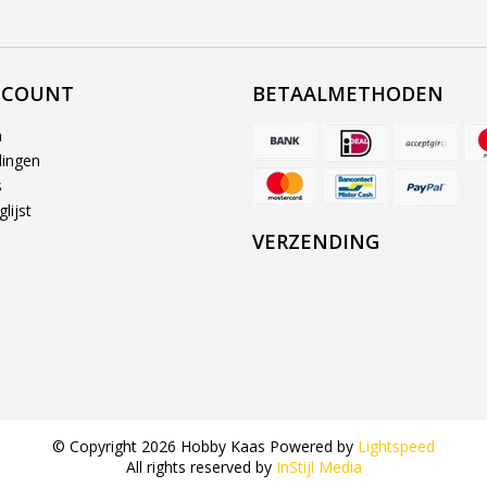
CCOUNT
BETAALMETHODEN
n
lingen
s
lijst
VERZENDING
© Copyright 2026 Hobby Kaas Powered by
Lightspeed
All rights reserved by
InStijl Media