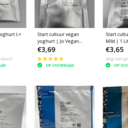
yoghurt L+
Start cultuur vegan
Start cult
yoghurt | Jo Vegan
Mild | 1 Li
€3,69
€3,65
Bioferment
rdeerd
Nog niet g
AAD
OP VOORRAAD
OP VO