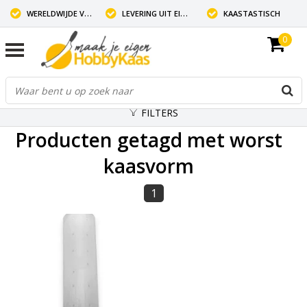
WERELDWIJDE VERZENDING
LEVERING UIT EIGEN VOORRAAD
KAASTASTISCH
0
FILTERS
Producten getagd met worst
kaasvorm
1