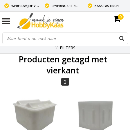
WERELDWIJDE VERZENDING
LEVERING UIT EIGEN VOORRAAD
KAASTASTISCH
0
FILTERS
Producten getagd met
vierkant
2