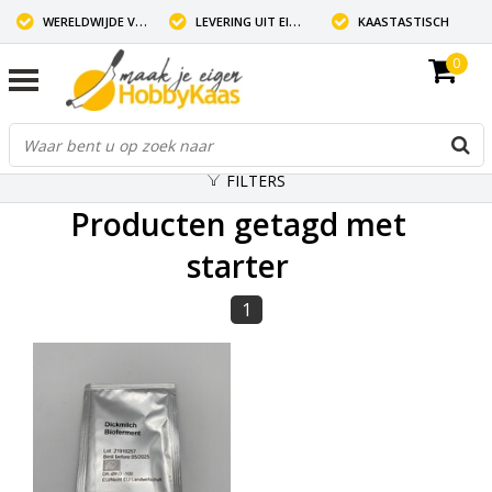
WERELDWIJDE VERZENDING
LEVERING UIT EIGEN VOORRAAD
KAASTASTISCH
0
FILTERS
Producten getagd met
starter
1