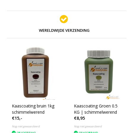
WERELDWIJDE VERZENDING
Kaascoating bruin 1kg
Kaascoating Groen 0.5
schimmelwerend
KG | schimmelwerend
€15,-
€8,95
Nog niet gewaardeerd
Nog niet gewaardeerd
OP VOORRAAD
OP VOORRAAD