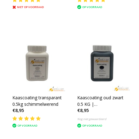
NIET OP VOORRAAD
OP VOORRAAD
Kaascoating transparant
Kaascoating oud zwart
0.5kg schimmelwerend
0.5 KG |
€8,95
€8,95
schimmelwerend
Nog niet gewaardeerd
OP VOORRAAD
OP VOORRAAD