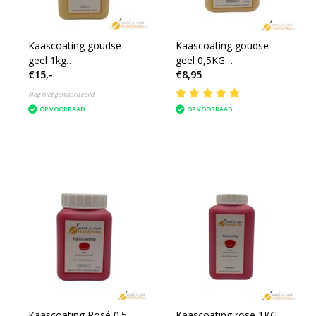
Kaascoating goudse
Kaascoating goudse
geel 1kg
geel 0,5KG
€15,-
€8,95
schimmelwerend
schimmelwerend
Nog niet gewaardeerd
OP VOORRAAD
OP VOORRAAD
Kaascoating Rosé 0.5
Kaascoating rose 1KG