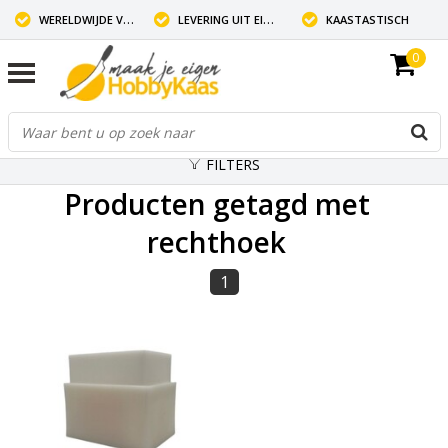
WERELDWIJDE VERZENDING
LEVERING UIT EIGEN VOORRAAD
KAASTASTISCH
0
FILTERS
Producten getagd met
rechthoek
1