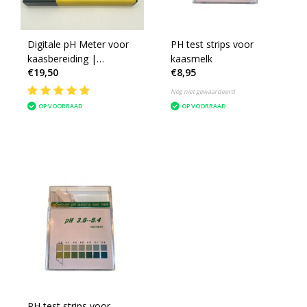
Digitale pH Meter voor
PH test strips voor
kaasbereiding |
kaasmelk
€19,50
€8,95
Nauwkeurige pH Tester
Nog niet gewaardeerd
OP VOORRAAD
OP VOORRAAD
PH test strips voor