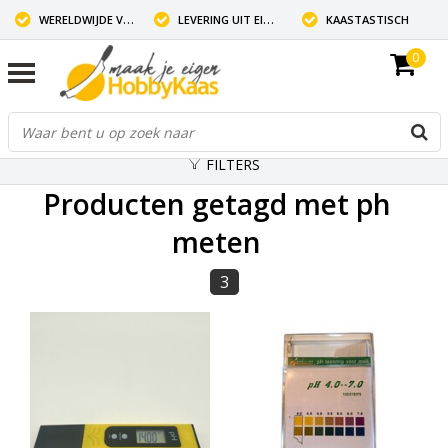
WERELDWIJDE VERZENDING
LEVERING UIT EIGEN VOORRAAD
KAASTASTISCH
0
FILTERS
Producten getagd met ph
meten
3